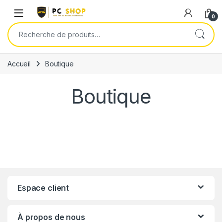
Skip to navigation
Skip to content
0
Recherche pour :
Accueil
Boutique
Boutique
Espace client
À propos de nous