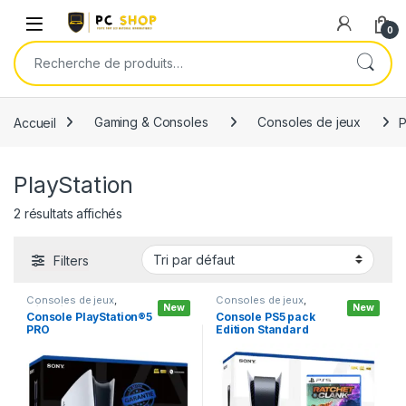
Skip to navigation
Skip to content
0
Recherche pour :
Accueil
Gaming & Consoles
Consoles de jeux
P
PlayStation
2 résultats affichés
Filters
Consoles de jeux
,
Consoles de jeux
,
New
New
Périphériques &
Gaming & Consoles
,
Console PlayStation®5
Console PS5 pack
Accessoires
,
PlayStation
PlayStation
PRO
Edition Standard