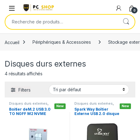
Skip to navigation
Skip to content
0
Recherche pour :
Accueil
Périphériques & Accessoires
Stockage exte
Disques durs externes
4 résultats affichés
Filters
Disques durs externes
,
Disques durs externes
,
New
New
Périphériques &
Périphériques &
Boitier deM.2 USB 3.0
Spark Way Boîtier
Accessoires
,
Stockage
Accessoires
,
Stockage
TO NGFF M2 NVME
Externe USB 2.0 disque
externe
externe
SSD
2.5″ + Sac