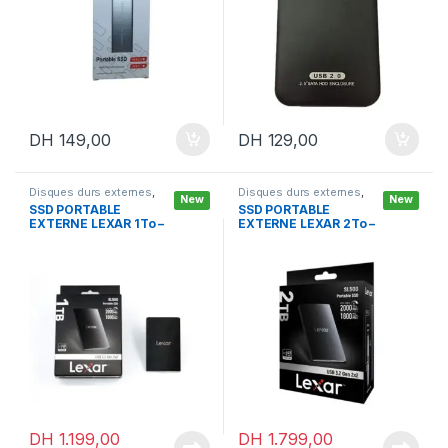
e
DH
149,00
DH
129,00
Disques durs externes
,
Disques durs externes
,
New
New
Périphériques &
Périphériques &
SSD PORTABLE
SSD PORTABLE
Accessoires
,
Stockage
Accessoires
,
Stockage
EXTERNE LEXAR 1To –
EXTERNE LEXAR 2To –
externe
externe
Type C
Type C
DH
1.199,00
DH
1.799,00