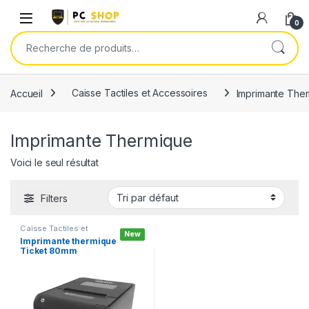
Skip to navigation
Skip to content
0
Recherche pour :
Accueil
Caisse Tactiles et Accessoires
Imprimante The
Imprimante Thermique
Voici le seul résultat
Filters
Caisse Tactiles et
New
Accessoires
,
Imprimante
Imprimante thermique
Thermique
Ticket 80mm