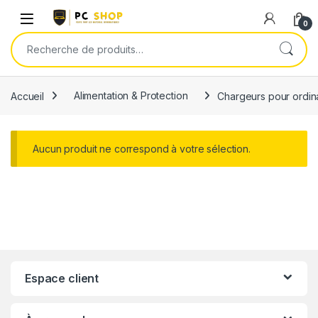
Skip to navigation
Skip to content
0
Recherche pour :
Accueil
Alimentation & Protection
Chargeurs pour ordin
Aucun produit ne correspond à votre sélection.
Espace client