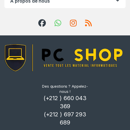
À propos de nous
e
Des questions ? Appelez-
nous !
(+212 ) 660 043
369
(+212 ) 697 293
689