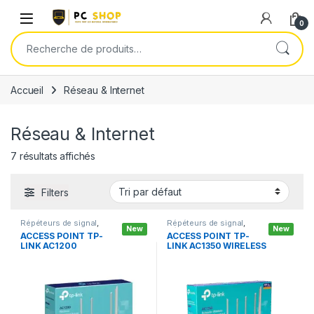
Skip to navigation
Skip to content
0
Recherche pour :
Accueil
Réseau & Internet
Réseau & Internet
7 résultats affichés
Filters
Répéteurs de signal
,
Répéteurs de signal
,
New
New
Réseau & Internet
,
Réseau & Internet
,
ACCESS POINT TP-
ACCESS POINT TP-
Routeurs
Routeurs
LINK AC1200
LINK AC1350 WIRELESS
WIRELESS DUAL BAND
ROUTER