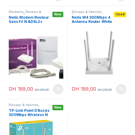
Modems
,
Réseau &
Réseau & Internet
,
New
Used
Internet
,
Routeurs
Routeurs
Netis Modem Routeur
Netis W4 300Mbps 4
Sans Fil N ADSL2+
Antenna Router White
Antenne Détachable
300 Mbps
DH
199,00
DH
199,00
DH
250,00
DH
250,00
Réseau & Internet
,
New
Routeurs
TP-Link Point D’Accès
300Mbps Wireless N
Routeur TL-WR840N