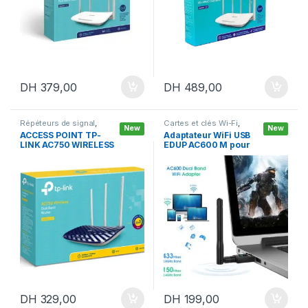
e
DH
379,00
DH
489,00
Répéteurs de signal
,
Cartes et clés Wi-Fi
,
New
New
Routeurs
Réseau & Internet
ACCESS POINT TP-
Adaptateur WiFi USB
LINK AC750 WIRELESS
EDUP AC600 M pour
DUAL BAND ROUTER
PC
DH
329,00
DH
199,00