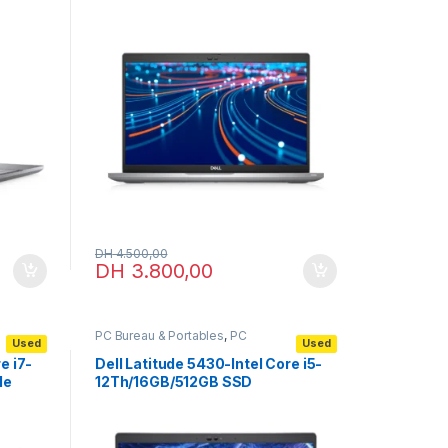
DH
4.500,00
DH
3.800,00
PC Bureau & Portables
,
PC
Used
Used
Portables
,
Portables
professionnels
e i7-
Dell Latitude 5430-Intel Core i5-
le
12Th/16GB/512GB SSD