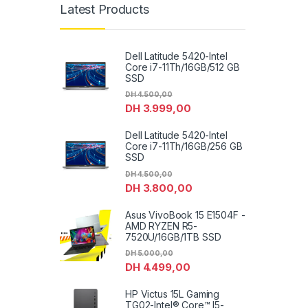
Latest Products
Dell Latitude 5420-Intel
Core i7-11Th/16GB/512 GB
SSD
DH
4.500,00
DH
3.999,00
Dell Latitude 5420-Intel
Core i7-11Th/16GB/256 GB
SSD
DH
4.500,00
DH
3.800,00
Asus VivoBook 15 E1504F -
AMD RYZEN R5-
7520U/16GB/1TB SSD
DH
5.000,00
DH
4.499,00
HP Victus 15L Gaming
TG02-Intel® Core™ I5-