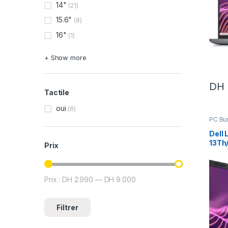
14"
(21)
15.6"
(8)
16"
(1)
+ Show more
DH
Tactile
oui
(6)
PC Bur
Porta
profe
Dell 
13Th
Prix
Prix :
DH 2.990
—
DH 9.000
Prix min
Prix max
Filtrer