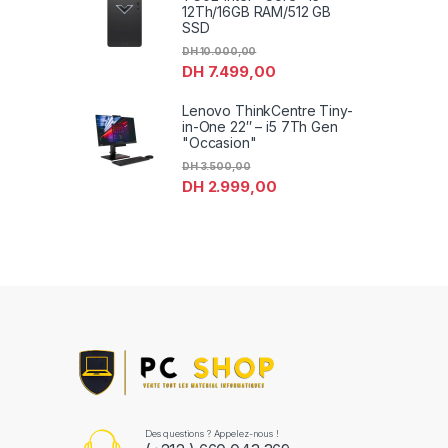
12Th/16GB RAM/512 GB
SSD
DH
10.000,00
DH
7.499,00
Lenovo ThinkCentre Tiny-
in-One 22″ – i5 7Th Gen
"Occasion"
DH
3.500,00
DH
2.999,00
Des questions ? Appelez-nous !