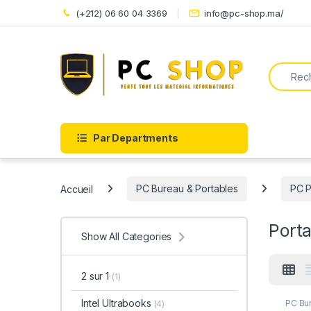
Skip to navigation
Skip to content
(+212) 06 60 04 3369
info@pc-shop.ma/
Search f
Par Departments
Accueil
PC Bureau & Portables
PC P
Porta
Show All Categories
2 sur 1
(1)
Intel Ultrabooks
PC Bur
(4)