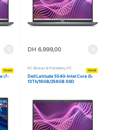
DH
6.999,00
PC Bureau & Portables
,
PC
Used
Used
Portables
,
Portables
professionnels
e i7-
Dell Latitude 5540-Intel Core i5-
13Th/16GB/256GB SSD