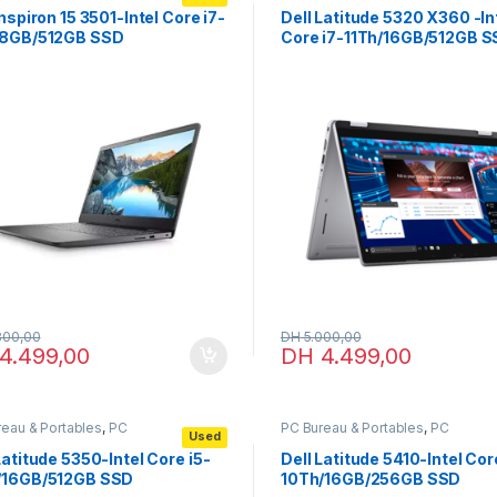
bles
,
Portables
Portables
,
Portables
ssionnels
professionnels
inspiron 15 3501-Intel Core i7-
Dell Latitude 5320 X360 -In
/8GB/512GB SSD
Core i7-11Th/16GB/512GB 
800,00
DH
5.000,00
4.499,00
DH
4.499,00
eau & Portables
,
PC
PC Bureau & Portables
,
PC
Used
bles
,
Portables
Portables
,
Portables
ssionnels
professionnels
Latitude 5350-Intel Core i5-
Dell Latitude 5410-Intel Cor
/16GB/512GB SSD
10Th/16GB/256GB SSD