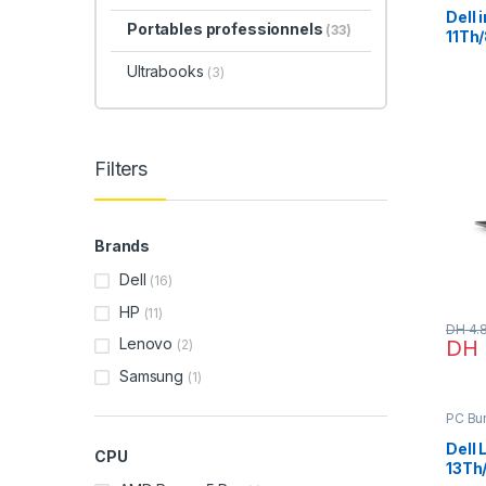
Porta
profe
Dell 
Portables professionnels
(33)
11Th
Ultrabooks
(3)
Filters
Brands
Dell
(16)
HP
(11)
DH
4.
Lenovo
DH
(2)
Samsung
(1)
PC Bur
Porta
profe
Dell 
CPU
13Th