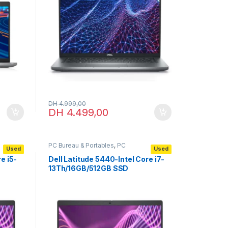
DH
4.999,00
DH
4.499,00
PC Bureau & Portables
,
PC
Used
Used
Portables
,
Portables
professionnels
e i5-
Dell Latitude 5440-Intel Core i7-
13Th/16GB/512GB SSD