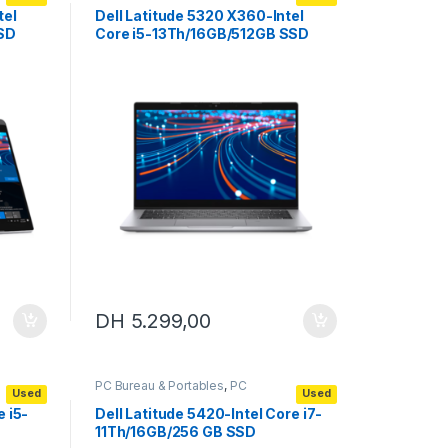
Portables
,
Portables
professionnels
tel
Dell Latitude 5320 X360-Intel
SSD
Core i5-13Th/16GB/512GB SSD
DH
5.299,00
PC Bureau & Portables
,
PC
Used
Used
Portables
,
Portables
professionnels
e i5-
Dell Latitude 5420-Intel Core i7-
11Th/16GB/256 GB SSD