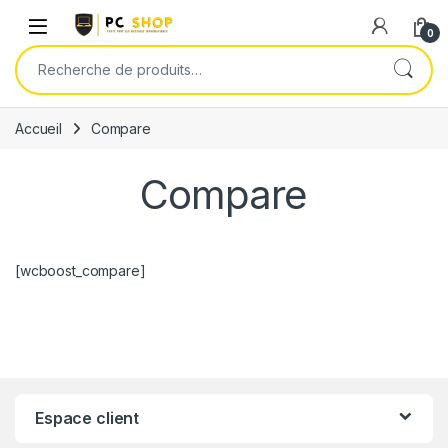
Skip to navigation
Skip to content
0
Recherche pour :
Accueil
Compare
Compare
[wcboost_compare]
Espace client