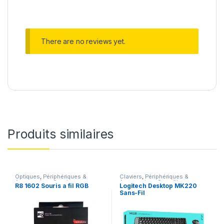
There are no reviews yet.
Produits similaires
Optiques
,
Périphériques &
Claviers
,
Périphériques &
Accessoires
,
Souris
Accessoires
,
Sans fil
R8 1602 Souris a fil RGB
Logitech Desktop MK220
Sans-Fil