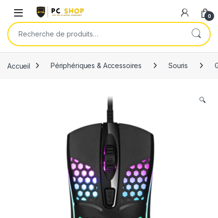
Skip to navigation
Skip to content
0
Recherche pour :
Accueil
Périphériques & Accessoires
Souris
🔍