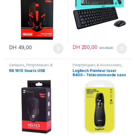
DH
250,00
DH
49,00
DH
300,00
Optiques
,
Périphériques &
Périphériques & Accessoires
,
Accessoires
,
Souris
Sans fil
,
Souris
R8 1610 Souris USB
Logitech Pointeur laser
R400 – Télécommande sans
fil de présentation Wireless
Presenter