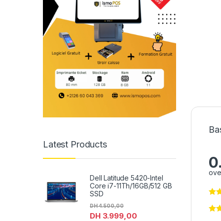
Ba
Latest Products
0
ove
Dell Latitude 5420-Intel
Core i7-11Th/16GB/512 GB
SSD
DH
4.500,00
DH
3.999,00