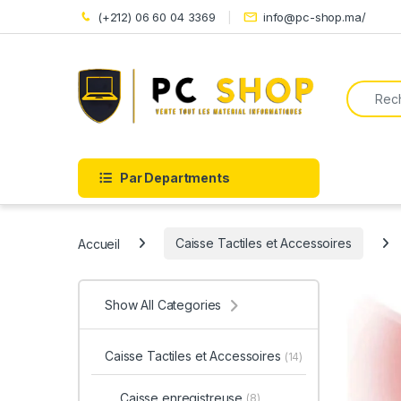
Skip to navigation
Skip to content
(+212) 06 60 04 3369
info@pc-shop.ma/
Search f
Par Departments
Accueil
Caisse Tactiles et Accessoires
Show All Categories
Caisse Tactiles et Accessoires
(14)
Caisse enregistreuse
(8)