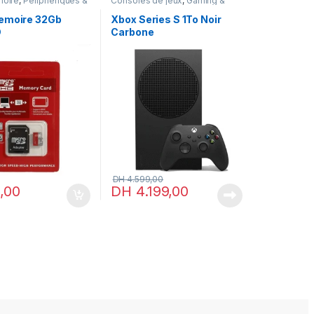
moire
,
Périphériques &
Consoles de jeux
,
Gaming &
res
,
Stockage externe
Consoles
,
Xbox
emoire 32Gb
Xbox Series S 1To Noir
D
Carbone
DH
4.599,00
,00
DH
4.199,00