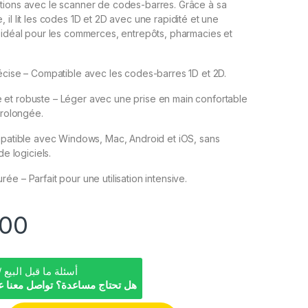
tions avec le scanner de codes-barres. Grâce à sa
il lit les codes 1D et 2D avec une rapidité et une
 idéal pour les commerces, entrepôts, pharmacies et
écise – Compatible avec les codes-barres 1D et 2D.
et robuste – Léger avec une prise en main confortable
prolongée.
mpatible avec Windows, Mac, Android et iOS, sans
de logiciels.
e – Parfait pour une utilisation intensive.
00
PC Shop / أسئلة ما قبل البيع
هل تحتاج مساعدة؟ تواصل معنا ع