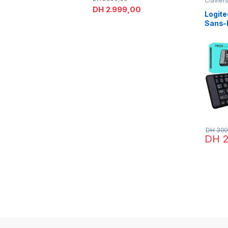
Clavier
Access
DH
2.999,00
Logit
Sans-F
DH
300
DH
2