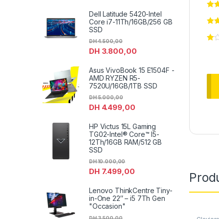
Dell Latitude 5420-Intel
Core i7-11Th/16GB/256 GB
SSD
DH
4.500,00
DH
3.800,00
Asus VivoBook 15 E1504F -
AMD RYZEN R5-
7520U/16GB/1TB SSD
DH
5.000,00
DH
4.499,00
HP Victus 15L Gaming
TG02-Intel® Core™ I5-
12Th/16GB RAM/512 GB
SSD
DH
10.000,00
DH
7.499,00
Produ
Lenovo ThinkCentre Tiny-
in-One 22″ – i5 7Th Gen
"Occasion"
DH
3.500,00