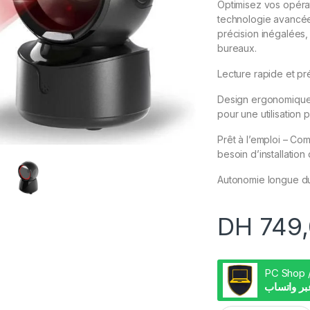
Optimisez vos opéra
technologie avancée, 
précision inégalées,
bureaux.
Lecture rapide et pr
Design ergonomique 
pour une utilisation 
Prêt à l’emploi – Co
besoin d’installation 
Autonomie longue duré
DH
749,
بر واتساب