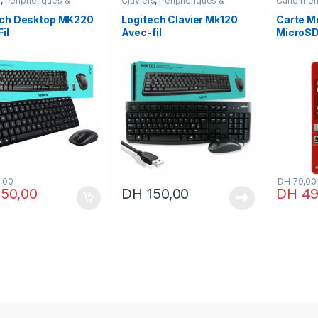
s
,
Périphériques &
Claviers
,
Périphériques &
Carte mé
oires
,
Sans fil
Accessoires
Accessoi
ech Desktop MK220
Logitech Clavier Mk120
Carte M
il
Avec-fil
MicroS
,00
DH
79,00
50,00
DH
150,00
DH
49