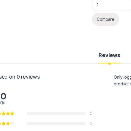
Scanner de codes-b
Compare
Reviews
sed on 0 reviews
Only log
product 
.0
rall
0
0