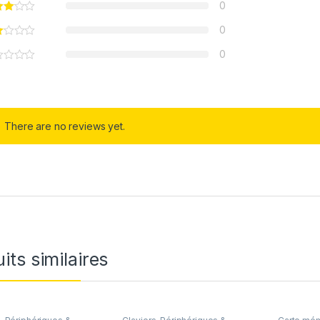
0
0
0
There are no reviews yet.
its similaires