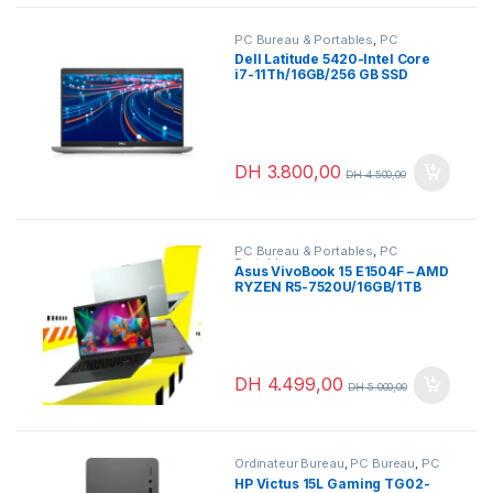
PC Bureau & Portables
,
PC
Portables
,
Portables
Dell Latitude 5420-Intel Core
professionnels
i7-11Th/16GB/256 GB SSD
DH
3.800,00
DH
4.500,00
PC Bureau & Portables
,
PC
Portables
Asus VivoBook 15 E1504F – AMD
RYZEN R5-7520U/16GB/1TB
SSD
DH
4.499,00
DH
5.000,00
Ordinateur Bureau
,
PC Bureau
,
PC
Bureau & Portables
,
PC Gamer
HP Victus 15L Gaming TG02-