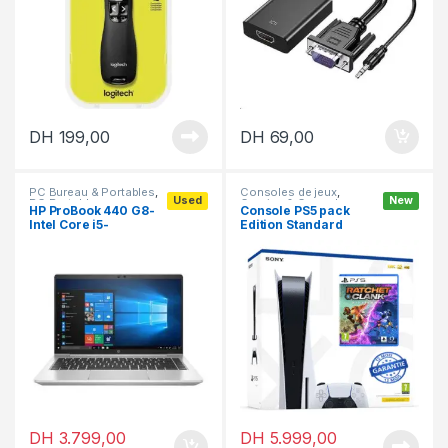
DH
199,00
DH
69,00
PC Bureau & Portables
,
Consoles de jeux
,
Used
New
PC Portables
Gaming & Consoles
,
HP ProBook 440 G8-
Console PS5 pack
PlayStation
Intel Core i5-
Edition Standard
11Th/16GB/512GB SSD
DH
3.799,00
DH
5.999,00