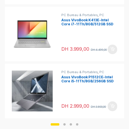
PC Bureau & Portables
,
PC
Portables
,
Ultrabooks
Asus VivoBook K413E-Intel
Core i7-11Th/8GB/512GB SSD
DH
3.999,00
DH
4.499,00
PC Bureau & Portables
,
PC
Portables
,
Ultrabooks
Asus VivoBook P1512CE-Intel
Core i5-11Th/8GB/256GB SSD
DH
2.999,00
DH
3.800,00