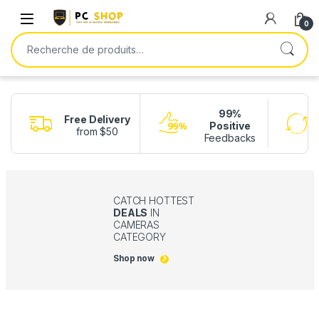
Skip to navigation
Skip to content
0
Recherche pour :
99%
Free Delivery
Positive
from $50
Feedbacks
CATCH HOTTEST
DEALS
IN
CAMERAS
CATEGORY
Shop now