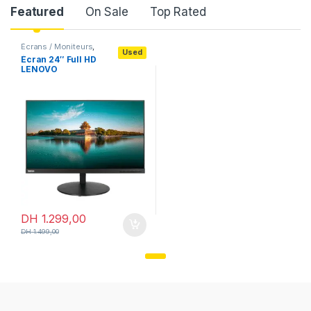
Product Carousel Tabs
Featured
On Sale
Top Rated
Écrans / Moniteurs
,
Used
Moniteurs standards
,
Écran 24″ Full HD
Périphériques &
e
LENOVO
Accessoires
THINKVISION t24i-10
DH
1.299,00
DH
1.499,00