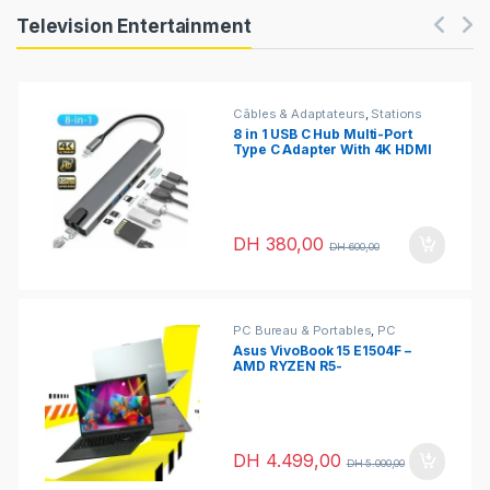
Products Carousel
Television Entertainment
Câbles & Adaptateurs
,
Stations
d’accueil & Hubs USB
8 in 1 USB C Hub Multi-Port
Type C Adapter With 4K HDMI
USB 3.0 Port
DH
380,00
DH
600,00
PC Bureau & Portables
,
PC
Portables
Asus VivoBook 15 E1504F –
AMD RYZEN R5-
7520U/16GB/1TB SSD
DH
4.499,00
DH
5.000,00