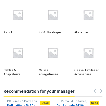
2 sur 1
4K & ultra-larges
All-in-one
Câbles &
Caisse
Caisse Tactiles et
Adaptateurs
enregistreuse
Accessoires
Recommendation for your manager
PC Bureau & Portables
,
PC Bureau & Portables
,
Used
Used
PC Portables
,
Portables
PC Portables
,
Portables
Dell Latitude 5420-
Dell Latitude 5420-