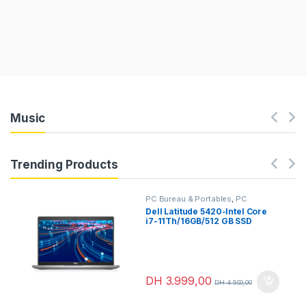
Music
Trending Products
PC Bureau & Portables
,
PC
Portables
,
Portables
Dell Latitude 5420-Intel Core
professionnels
i7-11Th/16GB/512 GB SSD
DH
3.999,00
DH
4.500,00