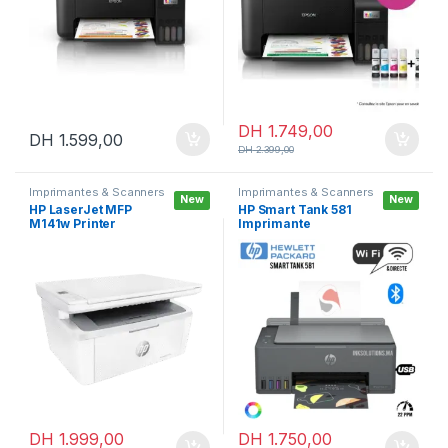
e
DH
1.749,00
DH
1.599,00
DH
2.399,00
Imprimantes & Scanners
Imprimantes & Scanners
New
New
HP LaserJet MFP
HP Smart Tank 581
M141w Printer
Imprimante
(7MD74A)
multifonction à
réservoirs
rechargeables
DH
1.999,00
DH
1.750,00