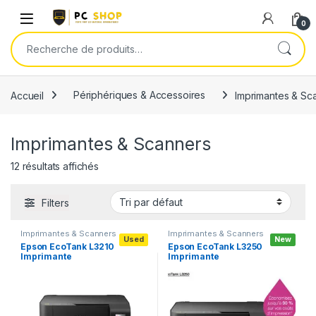
Skip to navigation
Skip to content
0
Recherche pour :
Accueil
Périphériques & Accessoires
Imprimantes & Sc
Imprimantes & Scanners
12 résultats affichés
Filters
Imprimantes & Scanners
Imprimantes & Scanners
Used
New
Epson EcoTank L3210
Epson EcoTank L3250
Imprimante
Imprimante
multifonction à
multifonction à
réservoirs
réservoirs
rechargeables
rechargeables
(C11CJ67408)