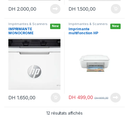
DH
2.000,00
DH
1.500,00
Imprimantes & Scanners
Imprimantes & Scanners
New
New
IMPRIMANTE
Imprimante
MONOCROME
multifonction HP
LASERJET HP M111W
DeskJet 2320
DH
499,00
DH
1.650,00
DH
699,00
12 résultats affichés