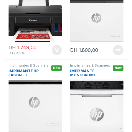
(2315C009AB)
DH
1.749,00
DH
1.800,00
DH
2.299,00
Imprimantes & Scanners
Imprimantes & Scanners
New
New
IMPRIMANTE HP
IMPRIMANTE
LASERJET
MONOCROME
MONOCHROME
LASERJET HP M111A
M107W