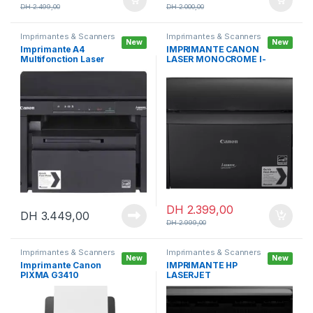
DH
2.499,00
DH
2.000,00
Imprimantes & Scanners
Imprimantes & Scanners
New
New
Imprimante A4
IMPRIMANTE CANON
Multifonction Laser
LASER MONOCROME I-
Monochrome Canon i-
SENSYS LBP6030
SENSYS MF3010
DH
2.399,00
DH
3.449,00
DH
2.999,00
Imprimantes & Scanners
Imprimantes & Scanners
New
New
Imprimante Canon
IMPRIMANTE HP
PIXMA G3410
LASERJET
multifonction à
MONOCHROME M107A
réservoirs
rechargeables