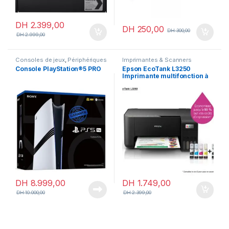
DH
2.399,00
DH
250,00
DH
300,00
DH
2.999,00
Consoles de jeux
,
Périphériques
Imprimantes & Scanners
& Accessoires
,
PlayStation
Console PlayStation®5 PRO
Epson EcoTank L3250
Imprimante multifonction à
réservoirs rechargeables
(C11CJ67408)
DH
8.999,00
DH
1.749,00
DH
10.000,00
DH
2.399,00