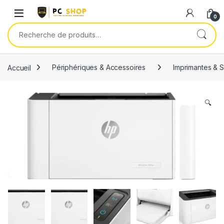
Skip to navigation
Skip to content
0
Recherche pour :
Accueil
Périphériques & Accessoires
Imprimantes & 
🔍