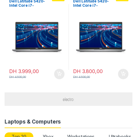
Dell Latitude 5420-
Dell Latitude 5420-
professionnels
professionnels
Intel Core i7-
Intel Core i7-
11Th/16GB/512 GB SSD
11Th/16GB/256 GB
SSD
DH
3.999,00
DH
3.800,00
DH
4.500,00
DH
4.500,00
Laptops & Computers
Top 20
Xbox
Workstations
Ultrabooks