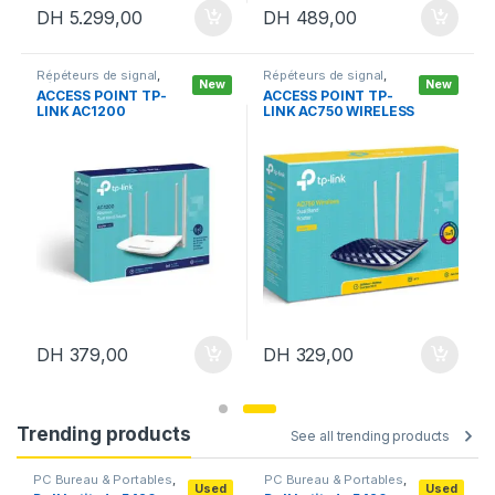
DH
5.299,00
DH
489,00
Répéteurs de signal
,
Répéteurs de signal
,
New
New
Réseau & Internet
,
Routeurs
ACCESS POINT TP-
ACCESS POINT TP-
Routeurs
LINK AC1200
LINK AC750 WIRELESS
WIRELESS DUAL BAND
DUAL BAND ROUTER
ROUTER
DH
379,00
DH
329,00
Trending products
See all trending products
PC Bureau & Portables
,
PC Bureau & Portables
,
Used
Used
PC Portables
,
Portables
PC Portables
,
Portables