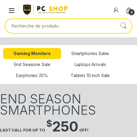
0
Gaming Monitors
Smartphones Sales
End Seasone Sale
Laptops Arrivals
Earphones 25%
Tablets 10 inch Sale
END SEASON
SMARTPHONES
250
$
LAST CALL FOR UP TO
OFF!