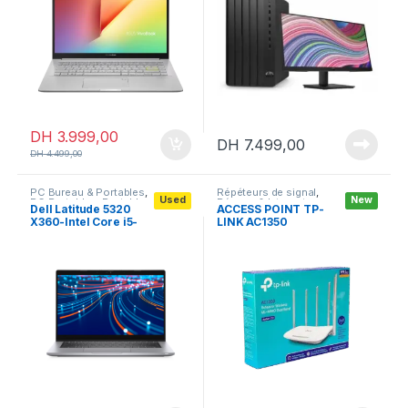
DH
3.999,00
DH
7.499,00
DH
4.499,00
PC Bureau & Portables
,
Répéteurs de signal
,
Used
New
PC Portables
,
Portables
Réseau & Internet
,
Dell Latitude 5320
ACCESS POINT TP-
professionnels
Routeurs
X360-Intel Core i5-
LINK AC1350
13Th/16GB/512GB
WIRELESS
SSD