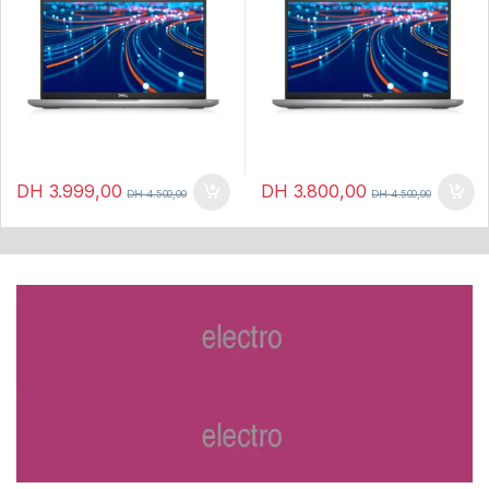
DH
3.999,00
DH
3.800,00
DH
4.500,00
DH
4.500,00