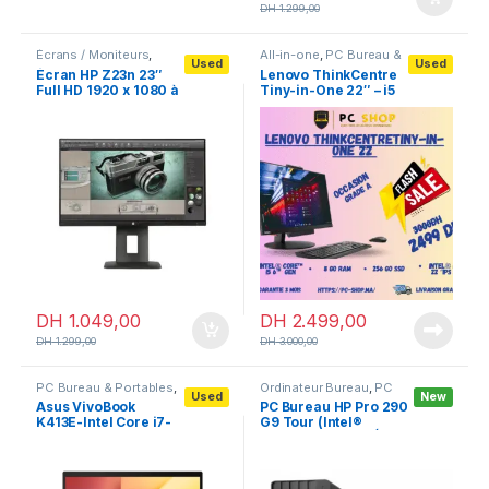
DH
1.299,00
Écrans / Moniteurs
,
All-in-one
,
PC Bureau &
Used
Used
Moniteurs standards
Portables
Écran HP Z23n 23″
Lenovo ThinkCentre
Full HD 1920 x 1080 à
Tiny-in-One 22″ – i5
60 Hz
6Th Gen “Occasion”
DH
1.049,00
DH
2.499,00
DH
1.299,00
DH
3.000,00
PC Bureau & Portables
,
Ordinateur Bureau
,
PC
Used
New
PC Portables
,
Bureau
,
PC Bureau &
Asus VivoBook
PC Bureau HP Pro 290
Ultrabooks
Portables
K413E-Intel Core i7-
G9 Tour (Intel®
11Th/8GB/512GB SSD
Core™i5-13Th) + Écran
HP 22″